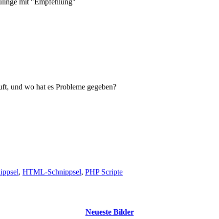
eulinge mit "Empfehlung"
uft, und wo hat es Probleme gegeben?
ippsel
,
HTML-Schnippsel
,
PHP Scripte
Neueste Bilder