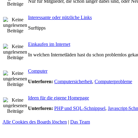
Nur für Mitglieder, die schon länger dabei sind, oder N
Interessante oder nützliche Links
Surftipps
Einkaufen im Internet
In welchen Internetläden hast du schon problemlos geka
Computer
Unterforen:
Computersicherheit
,
Computerprobleme
Ideen für die eigene Homepage
Unterforen:
PHP und SQL-Schnippsel
,
Javascript-Schn
Alle Cookies des Boards löschen
|
Das Team