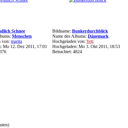
ndlich Schnee
Bildname:
Bunkerdurchblick
lbums:
Menschen
Name des Albums:
Dänemark
n von:
marita
Hochgeladen von:
Yeti
: Mo 12. Dez 2011, 17:01
Hochgeladen: Mo 3. Okt 2011, 18:53
5376
Betrachtet: 4824
nuten)