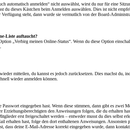
 automatisch anmelden“ nicht auswählst, wirst du nur für eine Sitzu
nst du dieses Kästchen beim Anmelden auswählen. Dies ist nicht empf
ur Verfügung steht, dann wurde sie vermutlich von der Board-Administra
ne-Liste auftaucht?
 Option „Verbirg meinen Online-Status“. Wenn du diese Option einschal
.
t wieder mitteilen, du kannst es jedoch zurücksetzen. Dies machst du, 
schnell wieder anmelden können.
ige Passwort eingegeben hast. Wenn diese stimmen, dann gibt es zwei 
iner Erziehungsberechtigten den Anweisungen folgen, die du erhalten hast
glieder erst freigeschaltet werden – entweder musst du dies selbst erl
-Mail erhalten hast, folge den dort enthaltenen Anweisungen. Ansonsten
st, dass deine E-Mail-Adresse korrekt eingegeben wurde, dann kontakti