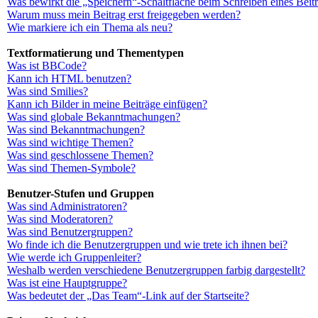
Was bewirkt die „Speichern“-Schaltfläche beim Schreiben eines Beit
Warum muss mein Beitrag erst freigegeben werden?
Wie markiere ich ein Thema als neu?
Textformatierung und Thementypen
Was ist BBCode?
Kann ich HTML benutzen?
Was sind Smilies?
Kann ich Bilder in meine Beiträge einfügen?
Was sind globale Bekanntmachungen?
Was sind Bekanntmachungen?
Was sind wichtige Themen?
Was sind geschlossene Themen?
Was sind Themen-Symbole?
Benutzer-Stufen und Gruppen
Was sind Administratoren?
Was sind Moderatoren?
Was sind Benutzergruppen?
Wo finde ich die Benutzergruppen und wie trete ich ihnen bei?
Wie werde ich Gruppenleiter?
Weshalb werden verschiedene Benutzergruppen farbig dargestellt?
Was ist eine Hauptgruppe?
Was bedeutet der „Das Team“-Link auf der Startseite?