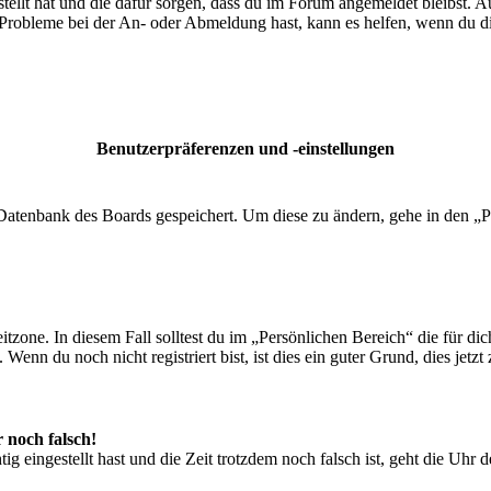
tellt hat und die dafür sorgen, dass du im Forum angemeldet bleibst. 
 Probleme bei der An- oder Abmeldung hast, kann es helfen, wenn du d
Benutzerpräferenzen und -einstellungen
r Datenbank des Boards gespeichert. Um diese zu ändern, gehe in den „P
tzone. In diesem Fall solltest du im „Persönlichen Bereich“ die für dich
enn du noch nicht registriert bist, ist dies ein guter Grund, dies jetzt 
r noch falsch!
ig eingestellt hast und die Zeit trotzdem noch falsch ist, geht die Uhr 