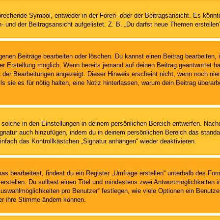
chende Symbol, entweder in der Foren- oder der Beitragsansicht. Es könnte se
- und der Beitragsansicht aufgelistet. Z. B. „Du darfst neue Themen erstell
igenen Beiträge bearbeiten oder löschen. Du kannst einen Beitrag bearbeiten
ner Erstellung möglich. Wenn bereits jemand auf deinen Beitrag geantwortet ha
t der Bearbeitungen angezeigt. Dieser Hinweis erscheint nicht, wenn noch nie
ls sie es für nötig halten, eine Notiz hinterlassen, warum dein Beitrag überar
solche in den Einstellungen in deinem persönlichen Bereich entwerfen. Nachde
ignatur auch hinzufügen, indem du in deinem persönlichen Bereich das stand
infach das Kontrollkästchen „Signatur anhängen“ wieder deaktivieren.
 bearbeitest, findest du ein Register „Umfrage erstellen“ unterhalb des Formu
rstellen. Du solltest einen Titel und mindestens zwei Antwortmöglichkeiten i
Auswahlmöglichkeiten pro Benutzer“ festlegen, wie viele Optionen ein Benutzer
zer ihre Stimme ändern können.