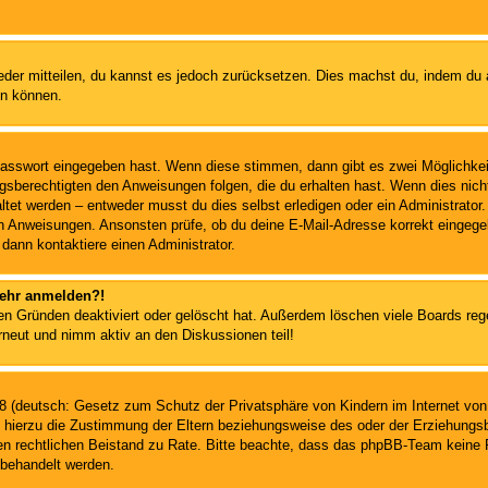
ieder mitteilen, du kannst es jedoch zurücksetzen. Dies machst du, indem du
en können.
 Passwort eingegeben hast. Wenn diese stimmen, dann gibt es zwei Möglichk
ngsberechtigten den Anweisungen folgen, die du erhalten hast. Wenn dies nicht 
et werden – entweder musst du dies selbst erledigen oder ein Administrator. Be
nen Anweisungen. Ansonsten prüfe, ob du deine E-Mail-Adresse korrekt eingeg
 dann kontaktiere einen Administrator.
 mehr anmelden?!
n Gründen deaktiviert oder gelöscht hat. Außerdem löschen viele Boards rege
rneut und nimm aktiv an den Diskussionen teil!
 (deutsch: Gesetz zum Schutz der Privatsphäre von Kindern im Internet von 
hierzu die Zustimmung der Eltern beziehungsweise des oder der Erziehungsber
einen rechtlichen Beistand zu Rate. Bitte beachte, dass das phpBB-Team keine 
n behandelt werden.