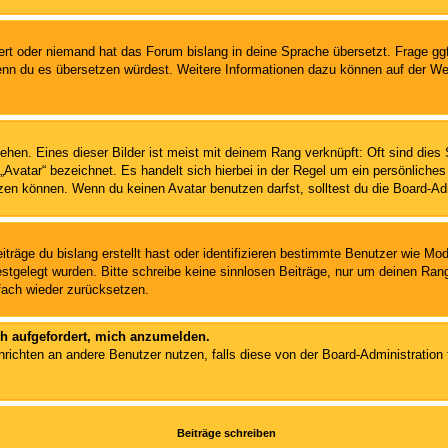
iert oder niemand hat das Forum bislang in deine Sprache übersetzt. Frage ggf
n, wenn du es übersetzen würdest. Weitere Informationen dazu können auf der
hen. Eines dieser Bilder ist meist mit deinem Rang verknüpft: Oft sind dies 
Avatar“ bezeichnet. Es handelt sich hierbei in der Regel um ein persönliches
en können. Wenn du keinen Avatar benutzen darfst, solltest du die Board-Ad
träge du bislang erstellt hast oder identifizieren bestimmte Benutzer wie M
festgelegt wurden. Bitte schreibe keine sinnlosen Beiträge, nur um deinen Ra
fach wieder zurücksetzen.
ch aufgefordert, mich anzumelden.
Nachrichten an andere Benutzer nutzen, falls diese von der Board-Administrati
Beiträge schreiben