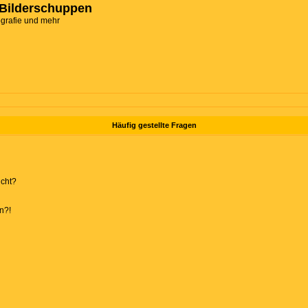
Bilderschuppen
ografie und mehr
Häufig gestellte Fragen
ucht?
n?!