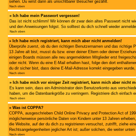
sehen. Du wirst dann als unsichtbarer Besucher gezählt.
Nach oben
» Ich habe mein Passwort vergessen!
Das ist nicht schlimm! Wir können dir zwar dein altes Passwort nicht w
und den Anweisungen folgst. So solltest du dich schnell wieder anmeld
Nach oben
» Ich habe mich registriert, kann mich aber nicht anmelden!
Überprüfe zuerst, ob du den richtigen Benutzernamen und das richtige
13 Jahre alt bist, musst du bzw. einer deiner Eltern oder deiner Erziehu
einigen Boards müssen alle neu angemeldeten Mitglieder erst freigeschalt
oder nicht. Wenn du eine E-Mail erhalten hast, folge den dort enthalte
du dir sicher bist, dass deine E-Mail-Adresse korrekt eingegeben wurde,
Nach oben
» Ich habe mich vor einiger Zeit registriert, kann mich aber nicht
Es kann sein, dass ein Administrator dein Benutzerkonto aus verschiede
haben, um die Datenbankgröße zu verringern. Registriere dich einfach e
Nach oben
» Was ist COPPA?
COPPA, ausgeschrieben Child Online Privacy and Protection Act of 1998
möglicherweise persönliche Daten von Kindern unter 13 Jahren erheben, 
die Website, auf der du dich zu registrieren versuchst, zutrifft, ziehe 
Rechtsangelegenheiten jeglicher Art ist; außer solchen, die weiter unte
Nach oben