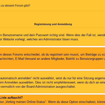
n zu diesem Forum gibt?
Registrierung und Anmeldung
in Benutzername und dein Passwort richtig sind. Wenn dies der Fall ist, wend
er Website vorliegt, welches ein Administrator lösen muss.
n dieses Forums entscheidet, ob du registriert sein musst, um Beiträge zu schre
chrichten, E-Mail-Versand an andere Mitglieder, Beitritt zu Benutzergruppen u
tomatisch anmelden“ nicht auswählst, wirst du nur für eine Sitzung angeme
im Anmelden auswählen. Dies ist nicht empfehlenswert, wenn du dich an eine
 vermutlich von der Board-Administration ausgeschaltet.
Liste auftaucht?
tion „Verbirg meinen Online-Status“. Wenn du diese Option einschaltest, könn