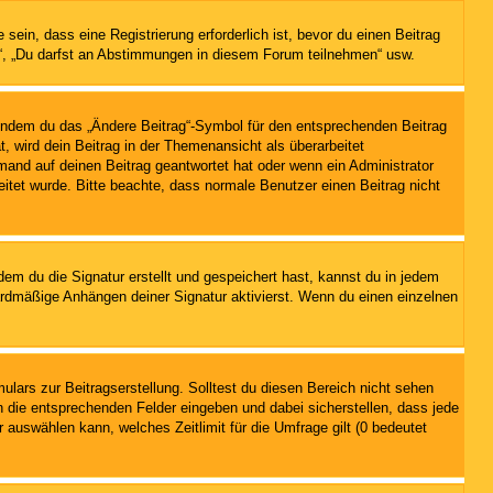
in, dass eine Registrierung erforderlich ist, bevor du einen Beitrag
en“, „Du darfst an Abstimmungen in diesem Forum teilnehmen“ usw.
, indem du das „Ändere Beitrag“-Symbol für den entsprechenden Beitrag
t, wird dein Beitrag in der Themenansicht als überarbeitet
mand auf deinen Beitrag geantwortet hat oder wenn ein Administrator
beitet wurde. Bitte beachte, dass normale Benutzer einen Beitrag nicht
m du die Signatur erstellt und gespeichert hast, kannst du in jedem
ardmäßige Anhängen deiner Signatur aktivierst. Wenn du einen einzelnen
lars zur Beitragserstellung. Solltest du diesen Bereich nicht sehen
n die entsprechenden Felder eingeben und dabei sicherstellen, dass jede
 auswählen kann, welches Zeitlimit für die Umfrage gilt (0 bedeutet