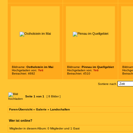
Bildname:
Ostholstein im Mai
Bildname:
Pinnau im Quellgebiet
Bildna
Hochgeladen von:
Yeti
Hochgeladen von:
Yeti
Hochge
Betrachtet: 4692
Betrachtet: 4510
Betrach
Sortiere nach
Seite
1
von
1
[ 8 Bilder ]
Foren-Übersicht
»
Galerie
»
Landschaften
Wer ist online?
Mitglieder in diesem Album: 0 Mitglieder und 1 Gast