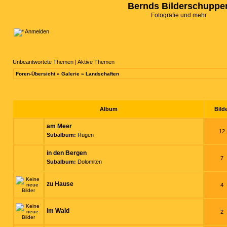
Bernds Bilderschuppe
Fotografie und mehr
Anmelden
Unbeantwortete Themen
|
Aktive Themen
Foren-Übersicht
»
Galerie
»
Landschaften
Album
Bild
am Meer
12
Subalbum:
Rügen
in den Bergen
7
Subalbum:
Dolomiten
zu Hause
4
im Wald
2