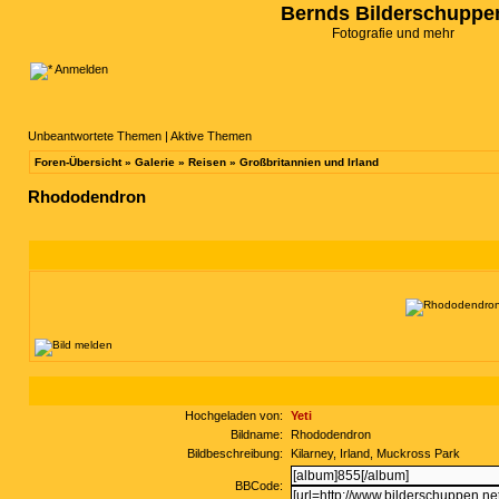
Bernds Bilderschuppe
Fotografie und mehr
Anmelden
Unbeantwortete Themen
|
Aktive Themen
Foren-Übersicht
»
Galerie
»
Reisen
»
Großbritannien und Irland
Rhododendron
Hochgeladen von:
Yeti
Bildname:
Rhododendron
Bildbeschreibung:
Kilarney, Irland, Muckross Park
BBCode: