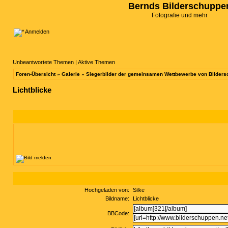
Bernds Bilderschuppe
Fotografie und mehr
Anmelden
Unbeantwortete Themen
|
Aktive Themen
Foren-Übersicht
»
Galerie
»
Siegerbilder der gemeinsamen Wettbewerbe von Bilders
Lichtblicke
Hochgeladen von:
Silke
Bildname:
Lichtblicke
BBCode: