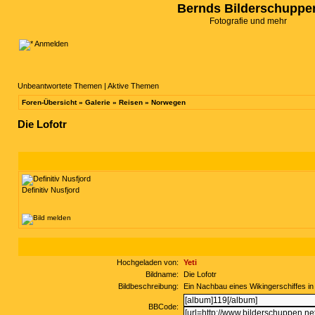
Bernds Bilderschuppe
Fotografie und mehr
Anmelden
Unbeantwortete Themen
|
Aktive Themen
Foren-Übersicht
»
Galerie
»
Reisen
»
Norwegen
Die Lofotr
Definitiv Nusfjord
Hochgeladen von:
Yeti
Bildname:
Die Lofotr
Bildbeschreibung:
Ein Nachbau eines Wikingerschiffes i
BBCode: