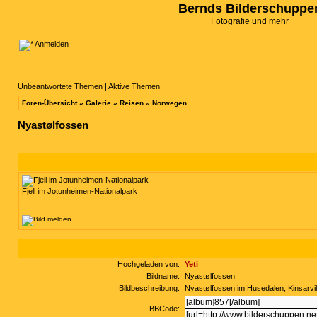
Bernds Bilderschuppe
Fotografie und mehr
Anmelden
Unbeantwortete Themen
|
Aktive Themen
Foren-Übersicht
»
Galerie
»
Reisen
»
Norwegen
Nyastølfossen
Fjell im Jotunheimen-Nationalpark
Hochgeladen von:
Yeti
Bildname:
Nyastølfossen
Bildbeschreibung:
Nyastølfossen im Husedalen, Kinsarv
BBCode: