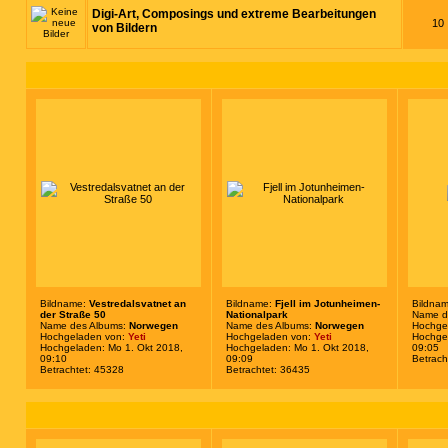
Digi-Art, Composings und extreme Bearbeitungen
10
von Bildern
Bildname:
Vestredalsvatnet an
Bildname:
Fjell im Jotunheimen-
Bildna
der Straße 50
Nationalpark
Name d
Name des Albums:
Norwegen
Name des Albums:
Norwegen
Hochge
Hochgeladen von:
Yeti
Hochgeladen von:
Yeti
Hochgel
Hochgeladen: Mo 1. Okt 2018,
Hochgeladen: Mo 1. Okt 2018,
09:05
09:10
09:09
Betrach
Betrachtet: 45328
Betrachtet: 36435