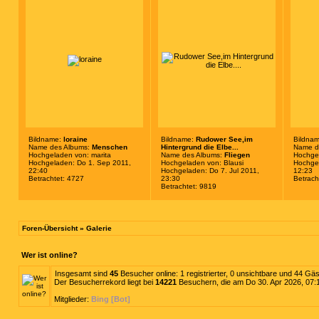
Bildname:
loraine
Bildname:
Rudower See,im
Bildna
Name des Albums:
Menschen
Hintergrund die Elbe...
Name d
Hochgeladen von:
marita
Name des Albums:
Fliegen
Hochge
Hochgeladen: Do 1. Sep 2011,
Hochgeladen von:
Blausi
Hochgel
22:40
Hochgeladen: Do 7. Jul 2011,
12:23
Betrachtet: 4727
23:30
Betrach
Betrachtet: 9819
Foren-Übersicht
»
Galerie
Wer ist online?
Insgesamt sind
45
Besucher online: 1 registrierter, 0 unsichtbare und 44 Gä
Der Besucherrekord liegt bei
14221
Besuchern, die am Do 30. Apr 2026, 07:12
Mitglieder:
Bing [Bot]