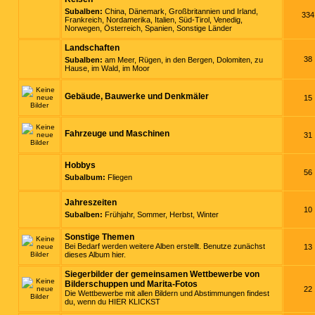
Subalben:
China
,
Dänemark
,
Großbritannien und Irland
,
334
Frankreich
,
Nordamerika
,
Italien
,
Süd-Tirol
,
Venedig
,
Norwegen
,
Österreich
,
Spanien
,
Sonstige Länder
Landschaften
38
Subalben:
am Meer
,
Rügen
,
in den Bergen
,
Dolomiten
,
zu
Hause
,
im Wald
,
im Moor
Gebäude, Bauwerke und Denkmäler
15
Fahrzeuge und Maschinen
31
Hobbys
56
Subalbum:
Fliegen
Jahreszeiten
10
Subalben:
Frühjahr
,
Sommer
,
Herbst
,
Winter
Sonstige Themen
Bei Bedarf werden weitere Alben erstellt. Benutze zunächst
13
dieses Album hier.
Siegerbilder der gemeinsamen Wettbewerbe von
Bilderschuppen und Marita-Fotos
22
Die Wettbewerbe mit allen Bildern und Abstimmungen findest
du, wenn du
HIER KLICKST