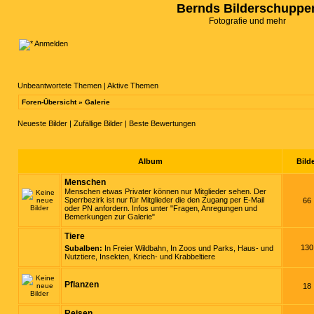
Bernds Bilderschuppe
Fotografie und mehr
Anmelden
Unbeantwortete Themen
|
Aktive Themen
Foren-Übersicht
»
Galerie
Neueste Bilder
|
Zufällige Bilder
|
Beste Bewertungen
Album
Bild
Menschen
Menschen etwas Privater können nur Mitglieder sehen. Der
Sperrbezirk ist nur für Mitglieder die den Zugang per E-Mail
66
oder PN anfordern. Infos unter "Fragen, Anregungen und
Bemerkungen zur Galerie"
Tiere
130
Subalben:
In Freier Wildbahn
,
In Zoos und Parks
,
Haus- und
Nutztiere
,
Insekten, Kriech- und Krabbeltiere
Pflanzen
18
Reisen