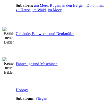
Subalben:
am Meer
,
Rügen
,
in den Bergen
,
Dolomiten
,
zu Hause
,
im Wald
,
im Moor
Gebäude, Bauwerke und Denkmäler
Fahrzeuge und Maschinen
Hobbys
Subalbum:
Fliegen