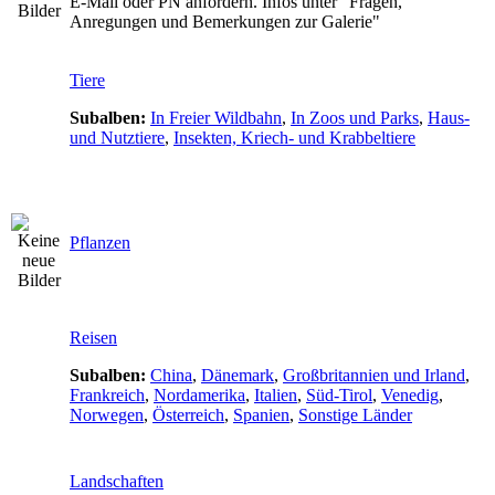
E-Mail oder PN anfordern. Infos unter "Fragen,
Anregungen und Bemerkungen zur Galerie"
Tiere
Subalben:
In Freier Wildbahn
,
In Zoos und Parks
,
Haus-
und Nutztiere
,
Insekten, Kriech- und Krabbeltiere
Pflanzen
Reisen
Subalben:
China
,
Dänemark
,
Großbritannien und Irland
,
Frankreich
,
Nordamerika
,
Italien
,
Süd-Tirol
,
Venedig
,
Norwegen
,
Österreich
,
Spanien
,
Sonstige Länder
Landschaften