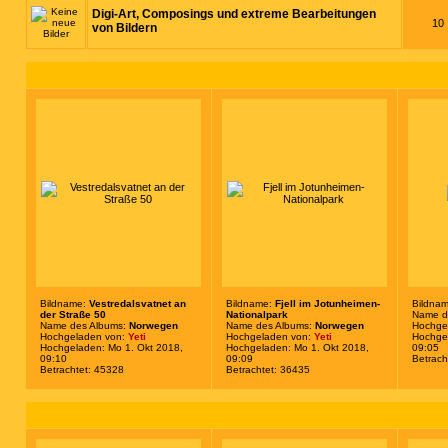
Digi-Art, Composings und extreme Bearbeitungen
10
von Bildern
Bildname:
Vestredalsvatnet an
Bildname:
Fjell im Jotunheimen-
Bildna
der Straße 50
Nationalpark
Name d
Name des Albums:
Norwegen
Name des Albums:
Norwegen
Hochge
Hochgeladen von:
Yeti
Hochgeladen von:
Yeti
Hochgel
Hochgeladen: Mo 1. Okt 2018,
Hochgeladen: Mo 1. Okt 2018,
09:05
09:10
09:09
Betrach
Betrachtet: 45328
Betrachtet: 36435