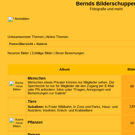
Bernds Bilderschuppe
Fotografie und mehr
Anmelden
Unbeantwortete Themen
|
Aktive Themen
Foren-Übersicht
»
Galerie
Neueste Bilder
|
Zufällige Bilder
|
Beste Bewertungen
Album
Bild
Menschen
Menschen etwas Privater können nur Mitglieder sehen. Der
Sperrbezirk ist nur für Mitglieder die den Zugang per E-Mail
66
oder PN anfordern. Infos unter "Fragen, Anregungen und
Bemerkungen zur Galerie"
Tiere
130
Subalben:
In Freier Wildbahn
,
In Zoos und Parks
,
Haus- und
Nutztiere
,
Insekten, Kriech- und Krabbeltiere
Pflanzen
18
Reisen