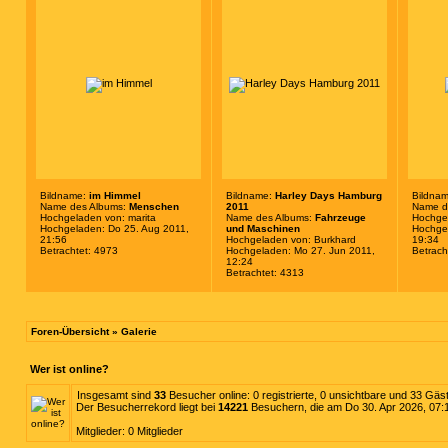
Bildname:
im Himmel
Bildname:
Harley Days Hamburg
Bildna
Name des Albums:
Menschen
2011
Name d
Hochgeladen von:
marita
Name des Albums:
Fahrzeuge
Hochge
Hochgeladen: Do 25. Aug 2011,
und Maschinen
Hochgel
21:56
Hochgeladen von:
Burkhard
19:34
Betrachtet: 4973
Hochgeladen: Mo 27. Jun 2011,
Betrach
12:24
Betrachtet: 4313
Foren-Übersicht
»
Galerie
Wer ist online?
Insgesamt sind
33
Besucher online: 0 registrierte, 0 unsichtbare und 33 Gäs
Der Besucherrekord liegt bei
14221
Besuchern, die am Do 30. Apr 2026, 07:12
Mitglieder: 0 Mitglieder