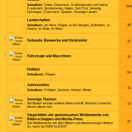
Subalben:
China
,
Dänemark
,
Großbritannien und Irland
,
334
Frankreich
,
Nordamerika
,
Italien
,
Süd-Tirol
,
Venedig
,
Norwegen
,
Österreich
,
Spanien
,
Sonstige Länder
Landschaften
38
Subalben:
am Meer
,
Rügen
,
in den Bergen
,
Dolomiten
,
zu
Hause
,
im Wald
,
im Moor
Gebäude, Bauwerke und Denkmäler
15
Fahrzeuge und Maschinen
31
Hobbys
56
Subalbum:
Fliegen
Jahreszeiten
10
Subalben:
Frühjahr
,
Sommer
,
Herbst
,
Winter
Sonstige Themen
Bei Bedarf werden weitere Alben erstellt. Benutze zunächst
13
dieses Album hier.
Siegerbilder der gemeinsamen Wettbewerbe von
Bilderschuppen und Marita-Fotos
22
Die Wettbewerbe mit allen Bildern und Abstimmungen findest
du, wenn du
HIER KLICKST