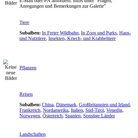
E-Mail oder PN anfordern. Infos unter "Fragen,
Anregungen und Bemerkungen zur Galerie"
Tiere
Subalben:
In Freier Wildbahn
,
In Zoos und Parks
,
Haus-
und Nutztiere
,
Insekten, Kriech- und Krabbeltiere
Pflanzen
Reisen
Subalben:
China
,
Dänemark
,
Großbritannien und Irland
,
Frankreich
,
Nordamerika
,
Italien
,
Süd-Tirol
,
Venedig
,
Norwegen
,
Österreich
,
Spanien
,
Sonstige Länder
Landschaften