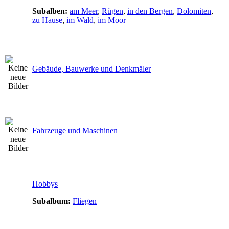
Subalben:
am Meer
,
Rügen
,
in den Bergen
,
Dolomiten
,
zu Hause
,
im Wald
,
im Moor
Gebäude, Bauwerke und Denkmäler
Fahrzeuge und Maschinen
Hobbys
Subalbum:
Fliegen