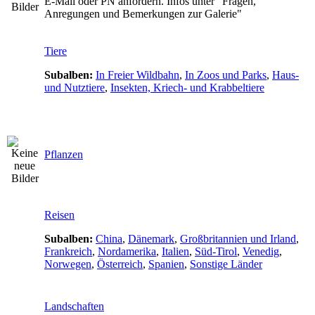
E-Mail oder PN anfordern. Infos unter "Fragen,
Anregungen und Bemerkungen zur Galerie"
Tiere
Subalben:
In Freier Wildbahn
,
In Zoos und Parks
,
Haus-
und Nutztiere
,
Insekten, Kriech- und Krabbeltiere
Pflanzen
Reisen
Subalben:
China
,
Dänemark
,
Großbritannien und Irland
,
Frankreich
,
Nordamerika
,
Italien
,
Süd-Tirol
,
Venedig
,
Norwegen
,
Österreich
,
Spanien
,
Sonstige Länder
Landschaften