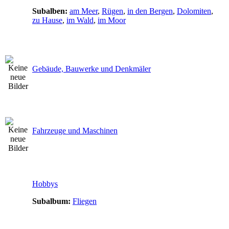
Subalben:
am Meer
,
Rügen
,
in den Bergen
,
Dolomiten
,
zu Hause
,
im Wald
,
im Moor
Gebäude, Bauwerke und Denkmäler
Fahrzeuge und Maschinen
Hobbys
Subalbum:
Fliegen