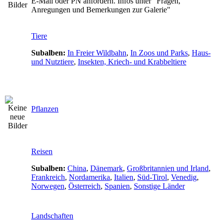
E-Mail oder PN anfordern. Infos unter "Fragen,
Anregungen und Bemerkungen zur Galerie"
Tiere
Subalben:
In Freier Wildbahn
,
In Zoos und Parks
,
Haus-
und Nutztiere
,
Insekten, Kriech- und Krabbeltiere
Pflanzen
Reisen
Subalben:
China
,
Dänemark
,
Großbritannien und Irland
,
Frankreich
,
Nordamerika
,
Italien
,
Süd-Tirol
,
Venedig
,
Norwegen
,
Österreich
,
Spanien
,
Sonstige Länder
Landschaften