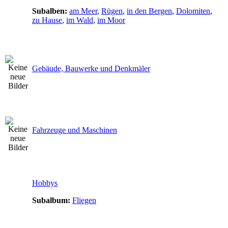
Subalben:
am Meer
,
Rügen
,
in den Bergen
,
Dolomiten
,
zu Hause
,
im Wald
,
im Moor
Gebäude, Bauwerke und Denkmäler
Fahrzeuge und Maschinen
Hobbys
Subalbum:
Fliegen