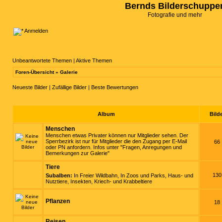
Bernds Bilderschuppe
Fotografie und mehr
Anmelden
Unbeantwortete Themen
|
Aktive Themen
Foren-Übersicht
»
Galerie
Neueste Bilder
|
Zufällige Bilder
|
Beste Bewertungen
Album
Bild
Menschen
Menschen etwas Privater können nur Mitglieder sehen. Der
Sperrbezirk ist nur für Mitglieder die den Zugang per E-Mail
66
oder PN anfordern. Infos unter "Fragen, Anregungen und
Bemerkungen zur Galerie"
Tiere
130
Subalben:
In Freier Wildbahn
,
In Zoos und Parks
,
Haus- und
Nutztiere
,
Insekten, Kriech- und Krabbeltiere
Pflanzen
18
Reisen