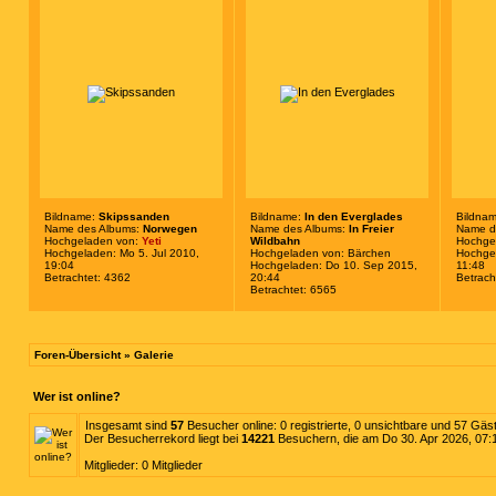
Bildname:
Skipssanden
Bildname:
In den Everglades
Bildna
Name des Albums:
Norwegen
Name des Albums:
In Freier
Name d
Hochgeladen von:
Yeti
Wildbahn
Hochge
Hochgeladen: Mo 5. Jul 2010,
Hochgeladen von:
Bärchen
Hochgel
19:04
Hochgeladen: Do 10. Sep 2015,
11:48
Betrachtet: 4362
20:44
Betrach
Betrachtet: 6565
Foren-Übersicht
»
Galerie
Wer ist online?
Insgesamt sind
57
Besucher online: 0 registrierte, 0 unsichtbare und 57 Gäs
Der Besucherrekord liegt bei
14221
Besuchern, die am Do 30. Apr 2026, 07:12
Mitglieder: 0 Mitglieder