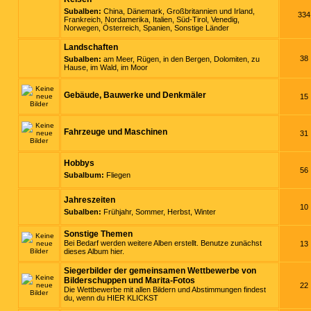
Subalben:
China
,
Dänemark
,
Großbritannien und Irland
,
334
Frankreich
,
Nordamerika
,
Italien
,
Süd-Tirol
,
Venedig
,
Norwegen
,
Österreich
,
Spanien
,
Sonstige Länder
Landschaften
38
Subalben:
am Meer
,
Rügen
,
in den Bergen
,
Dolomiten
,
zu
Hause
,
im Wald
,
im Moor
Gebäude, Bauwerke und Denkmäler
15
Fahrzeuge und Maschinen
31
Hobbys
56
Subalbum:
Fliegen
Jahreszeiten
10
Subalben:
Frühjahr
,
Sommer
,
Herbst
,
Winter
Sonstige Themen
Bei Bedarf werden weitere Alben erstellt. Benutze zunächst
13
dieses Album hier.
Siegerbilder der gemeinsamen Wettbewerbe von
Bilderschuppen und Marita-Fotos
22
Die Wettbewerbe mit allen Bildern und Abstimmungen findest
du, wenn du
HIER KLICKST