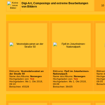
Digi-Art, Composings und extreme Bearbeitungen
10
von Bildern
Bildname:
Vestredalsvatnet an
Bildname:
Fjell im Jotunheimen-
Bildna
der Straße 50
Nationalpark
Name d
Name des Albums:
Norwegen
Name des Albums:
Norwegen
Hochge
Hochgeladen von:
Yeti
Hochgeladen von:
Yeti
Hochgel
Hochgeladen: Mo 1. Okt 2018,
Hochgeladen: Mo 1. Okt 2018,
09:05
09:10
09:09
Betrach
Betrachtet: 45328
Betrachtet: 36435