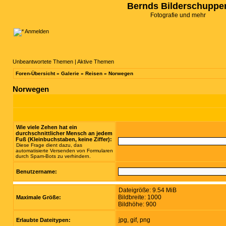
Bernds Bilderschuppe
Fotografie und mehr
Anmelden
Unbeantwortete Themen
|
Aktive Themen
Foren-Übersicht
»
Galerie
»
Reisen
»
Norwegen
Norwegen
Wie viele Zehen hat ein
durchschnittlicher Mensch an jedem
Fuß (Kleinbuchstaben, keine Ziffer):
Diese Frage dient dazu, das
automatisierte Versenden von Formularen
durch Spam-Bots zu verhindern.
Benutzername:
Dateigröße: 9.54 MiB
Bildbreite: 1000
Maximale Größe:
Bildhöhe: 900
jpg, gif, png
Erlaubte Dateitypen: