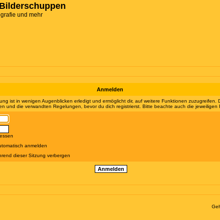
Bilderschuppen
ografie und mehr
Anmelden
ung ist in wenigen Augenblicken erledigt und ermöglicht dir, auf weitere Funktionen zuzugreifen.
 und die verwandten Regelungen, bevor du dich registrierst. Bitte beachte auch die jeweiligen
gessen
utomatisch anmelden
rend dieser Sitzung verbergen
Geh