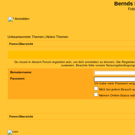
Bernds 
Fot
Anmelden
Unbeantwortete Themen
|
Aktive Themen
Foren-Übersicht
Du musst in diesem Forum registriert sein, um dich anmelden zu können. Die Registrier
zuweisen. Beachte bitte unsere Nutzungsbedingungen
Benutzername:
Passwort:
Ich habe mein Passwort ver
Mich bei jedem Besuch a
Meinen Online-Status wäh
Foren-Übersicht