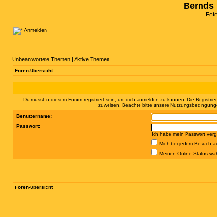
Bernds 
Fot
Anmelden
Unbeantwortete Themen
|
Aktive Themen
Foren-Übersicht
Du musst in diesem Forum registriert sein, um dich anmelden zu können. Die Registrier
zuweisen. Beachte bitte unsere Nutzungsbedingungen
Benutzername:
Passwort:
Ich habe mein Passwort ver
Mich bei jedem Besuch a
Meinen Online-Status wäh
Foren-Übersicht