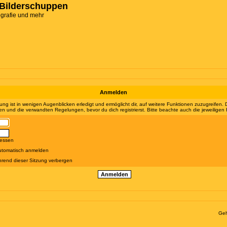
Bilderschuppen
ografie und mehr
Anmelden
ung ist in wenigen Augenblicken erledigt und ermöglicht dir, auf weitere Funktionen zuzugreifen.
 und die verwandten Regelungen, bevor du dich registrierst. Bitte beachte auch die jeweiligen
gessen
utomatisch anmelden
rend dieser Sitzung verbergen
Geh