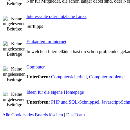
Nur für Mitglieder, die schon länger dabei sind, oder N
Interessante oder nützliche Links
Surftipps
Einkaufen im Internet
In welchen Internetläden hast du schon problemlos geka
Computer
Unterforen:
Computersicherheit
,
Computerprobleme
Ideen für die eigene Homepage
Unterforen:
PHP und SQL-Schnippsel
,
Javascript-Schn
Alle Cookies des Boards löschen
|
Das Team