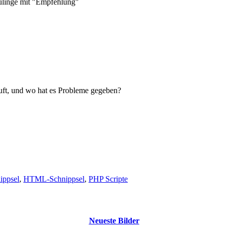
eulinge mit "Empfehlung"
uft, und wo hat es Probleme gegeben?
ippsel
,
HTML-Schnippsel
,
PHP Scripte
Neueste Bilder