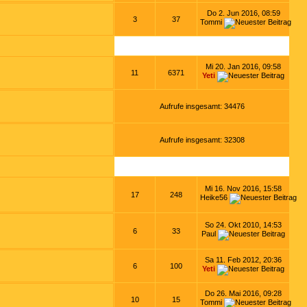
Do 2. Jun 2016, 08:59
3
37
Tommi
Mi 20. Jan 2016, 09:58
11
6371
Yeti
Aufrufe insgesamt: 34476
Aufrufe insgesamt: 32308
Mi 16. Nov 2016, 15:58
17
248
Heike56
So 24. Okt 2010, 14:53
6
33
Paul
Sa 11. Feb 2012, 20:36
6
100
Yeti
Do 26. Mai 2016, 09:28
10
15
Tommi