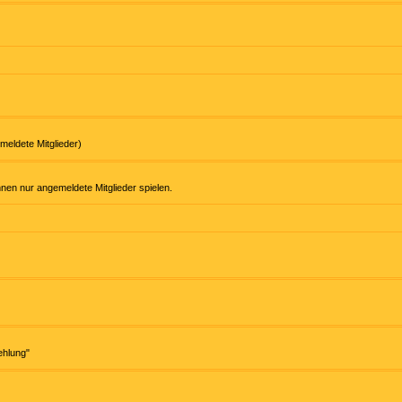
meldete Mitglieder)
nnen nur angemeldete Mitglieder spielen.
ehlung"