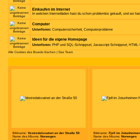
Einkaufen im Internet
In welchen Internetläden hast du schon problemlos gekauft, und wo h
Computer
Unterforen:
Computersicherheit
,
Computerprobleme
Ideen für die eigene Homepage
Unterforen:
PHP und SQL-Schnippsel
,
Javascript-Schnippsel
,
HTML-S
Alle Cookies des Boards löschen
|
Das Team
Bildname:
Vestredalsvatnet an der Straße 50
Bildname:
Fjell im Jotunheime
Name des Albums:
Norwegen
Name des Albums:
Norwegen
Hochgeladen von:
Yeti
Hochgeladen von:
Yeti