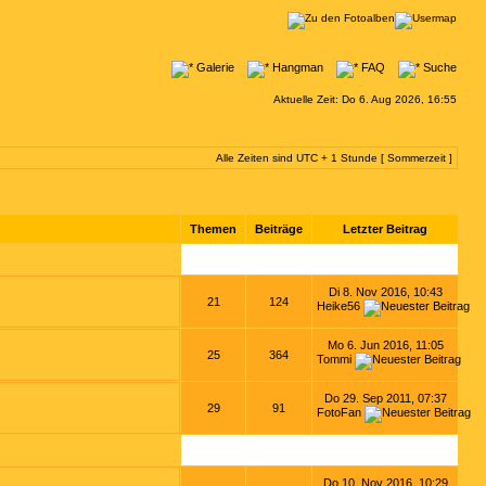
Galerie
Hangman
FAQ
Suche
Aktuelle Zeit: Do 6. Aug 2026, 16:55
Alle Zeiten sind UTC + 1 Stunde [ Sommerzeit ]
Themen
Beiträge
Letzter Beitrag
Di 8. Nov 2016, 10:43
21
124
Heike56
Mo 6. Jun 2016, 11:05
25
364
Tommi
Do 29. Sep 2011, 07:37
29
91
FotoFan
Do 10. Nov 2016, 10:29