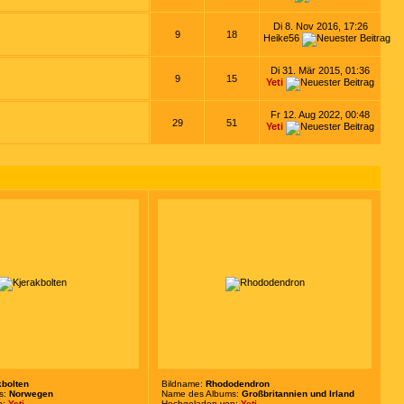
Di 8. Nov 2016, 17:26
9
18
Heike56
Di 31. Mär 2015, 01:36
9
15
Yeti
Fr 12. Aug 2022, 00:48
29
51
Yeti
kbolten
Bildname:
Rhododendron
s:
Norwegen
Name des Albums:
Großbritannien und Irland
n:
Yeti
Hochgeladen von:
Yeti