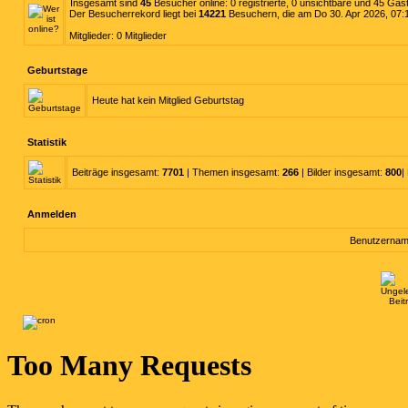
Insgesamt sind
45
Besucher online: 0 registrierte, 0 unsichtbare und 45 Gäs
Der Besucherrekord liegt bei
14221
Besuchern, die am Do 30. Apr 2026, 07:12
Mitglieder: 0 Mitglieder
Geburtstage
Heute hat kein Mitglied Geburtstag
Statistik
Beiträge insgesamt:
7701
| Themen insgesamt:
266
| Bilder insgesamt:
800
|
Anmelden
Benutzernam