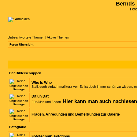
Bernds 
Fot
Anmelden
Unbeantwortete Themen
|
Aktive Themen
Foren-Übersicht
Der Bilderschuppen
Who Is Who
Stellt euch einfach mal kurz vor. Es ist doch immer schön zu wissen, mi
Dit un Dat
Hier kann man auch nachlese
Für Alles und Jeden.
Fragen, Anregungen und Bemerkungen zur Galerie
Fotografie
Fototechnik, Fototipps