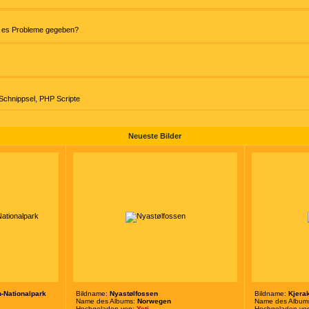
at es Probleme gegeben?
chnippsel
,
PHP Scripte
Neueste Bilder
n-Nationalpark
Bildname:
Nyastølfossen
Bildname:
Kjera
Name des Albums:
Norwegen
Name des Album
Hochgeladen von:
Yeti
Hochgeladen vo