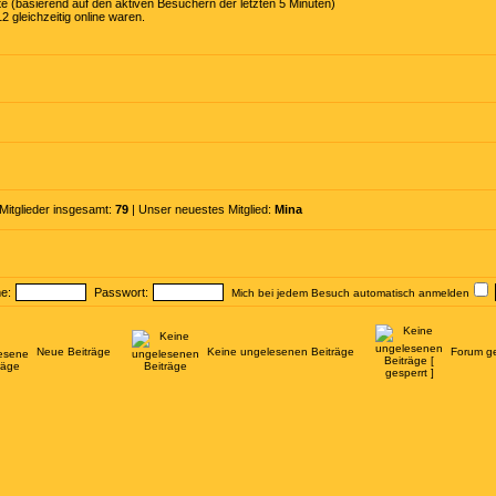
te (basierend auf den aktiven Besuchern der letzten 5 Minuten)
 gleichzeitig online waren.
 Mitglieder insgesamt:
79
| Unser neuestes Mitglied:
Mina
e:
Passwort:
Mich bei jedem Besuch automatisch anmelden
Neue Beiträge
Keine ungelesenen Beiträge
Forum ge