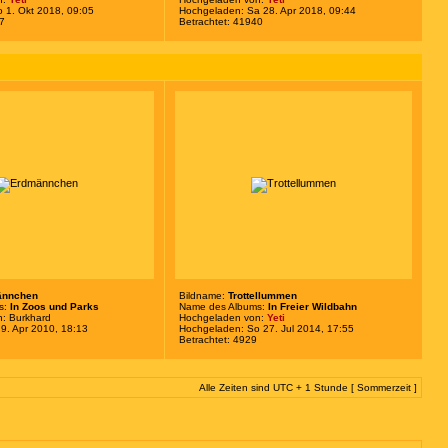
 1. Okt 2018, 09:05
Hochgeladen: Sa 28. Apr 2018, 09:44
27
Betrachtet: 41940
ännchen
Bildname:
Trottellummen
s:
In Zoos und Parks
Name des Albums:
In Freier Wildbahn
n:
Burkhard
Hochgeladen von:
Yeti
9. Apr 2010, 18:13
Hochgeladen: So 27. Jul 2014, 17:55
Betrachtet: 4929
Alle Zeiten sind UTC + 1 Stunde [ Sommerzeit ]