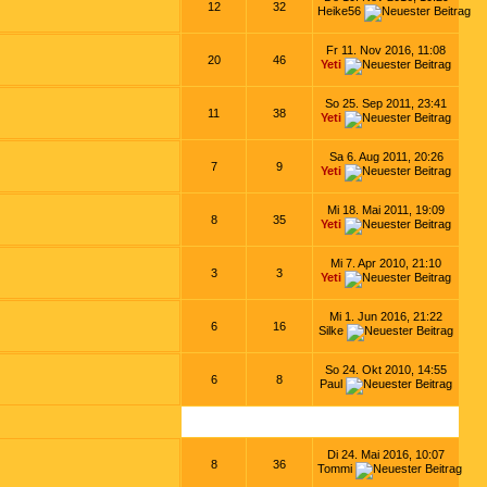
12
32
Heike56
Fr 11. Nov 2016, 11:08
20
46
Yeti
So 25. Sep 2011, 23:41
11
38
Yeti
Sa 6. Aug 2011, 20:26
7
9
Yeti
Mi 18. Mai 2011, 19:09
8
35
Yeti
Mi 7. Apr 2010, 21:10
3
3
Yeti
Mi 1. Jun 2016, 21:22
6
16
Silke
So 24. Okt 2010, 14:55
6
8
Paul
Di 24. Mai 2016, 10:07
8
36
Tommi