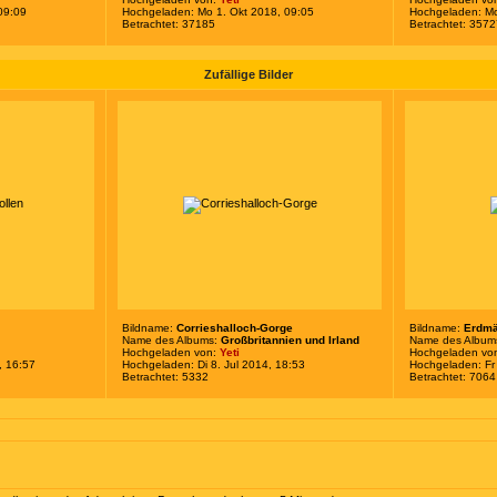
09:09
Hochgeladen: Mo 1. Okt 2018, 09:05
Hochgeladen: Mo
Betrachtet: 37185
Betrachtet: 357
Zufällige Bilder
Bildname:
Corrieshalloch-Gorge
Bildname:
Erdm
Name des Albums:
Großbritannien und Irland
Name des Album
Hochgeladen von:
Yeti
Hochgeladen vo
, 16:57
Hochgeladen: Di 8. Jul 2014, 18:53
Hochgeladen: Fr 
Betrachtet: 5332
Betrachtet: 7064