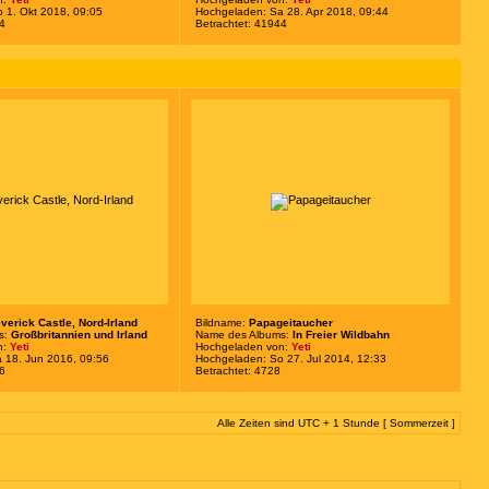
 1. Okt 2018, 09:05
Hochgeladen: Sa 28. Apr 2018, 09:44
34
Betrachtet: 41944
verick Castle, Nord-Irland
Bildname:
Papageitaucher
s:
Großbritannien und Irland
Name des Albums:
In Freier Wildbahn
n:
Yeti
Hochgeladen von:
Yeti
 18. Jun 2016, 09:56
Hochgeladen: So 27. Jul 2014, 12:33
26
Betrachtet: 4728
Alle Zeiten sind UTC + 1 Stunde [ Sommerzeit ]