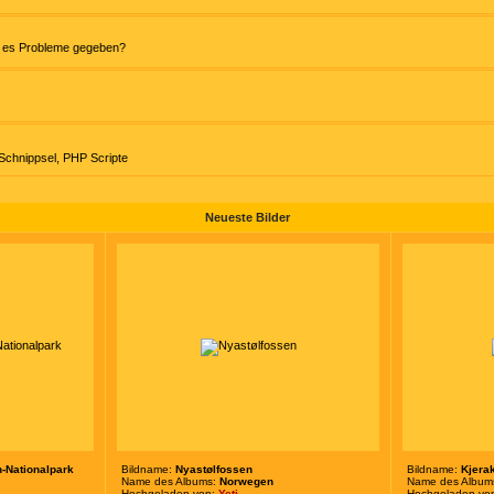
at es Probleme gegeben?
chnippsel
,
PHP Scripte
Neueste Bilder
n-Nationalpark
Bildname:
Nyastølfossen
Bildname:
Kjera
Name des Albums:
Norwegen
Name des Album
Hochgeladen von:
Yeti
Hochgeladen vo