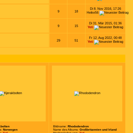
Di 8. Nov 2016, 17:26
9
18
Heike56
Di 31. Mär 2015, 01:36
9
15
Yeti
Fr 12. Aug 2022, 00:48
29
51
Yeti
kbolten
Bildname:
Rhododendron
s:
Norwegen
Name des Albums:
Großbritannien und Irland
n:
Yeti
Hochgeladen von:
Yeti