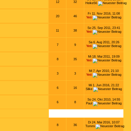
12
32
Heike56
Fr 11. Nov 2016, 11:08
20
46
Yeti
So 25. Sep 2011, 23:41
11
38
Yeti
Sa 6. Aug 2011, 20:26
7
9
Yeti
Mi 18. Mai 2011, 19:09
8
35
Yeti
Mi 7. Apr 2010, 21:10
3
3
Yeti
Mi 1. Jun 2016, 21:22
6
16
Silke
So 24. Okt 2010, 14:55
6
8
Paul
Di 24. Mai 2016, 10:07
8
36
Tommi