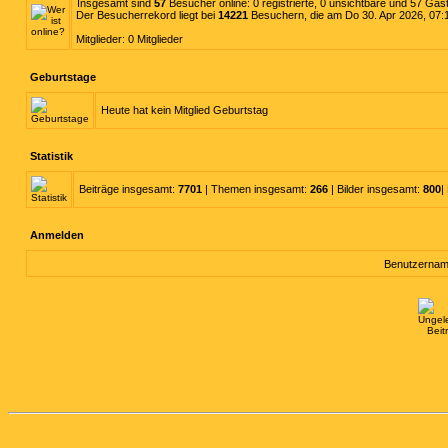
Insgesamt sind
57
Besucher online: 0 registrierte, 0 unsichtbare und 57 Gäs
Der Besucherrekord liegt bei
14221
Besuchern, die am Do 30. Apr 2026, 07:12
Mitglieder: 0 Mitglieder
Geburtstage
Heute hat kein Mitglied Geburtstag
Statistik
Beiträge insgesamt:
7701
| Themen insgesamt:
266
| Bilder insgesamt:
800
|
Anmelden
Benutzernam