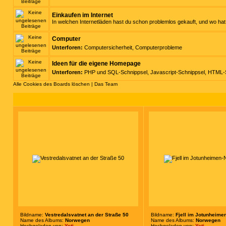
Einkaufen im Internet
In welchen Internetläden hast du schon problemlos gekauft, und wo h
Computer
Unterforen:
Computersicherheit
,
Computerprobleme
Ideen für die eigene Homepage
Unterforen:
PHP und SQL-Schnippsel
,
Javascript-Schnippsel
,
HTML-S
Alle Cookies des Boards löschen
|
Das Team
Bildname:
Vestredalsvatnet an der Straße 50
Bildname:
Fjell im Jotunheime
Name des Albums:
Norwegen
Name des Albums:
Norwegen
Hochgeladen von:
Yeti
Hochgeladen von:
Yeti