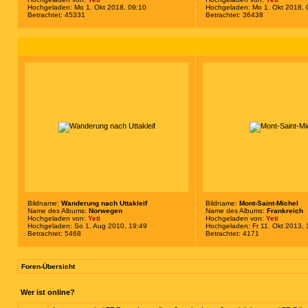
Hochgeladen: Mo 1. Okt 2018, 09:10
Hochgeladen: Mo 1. Okt 2018, 
Betrachtet: 45331
Betrachtet: 36438
Bildname:
Wanderung nach Uttakleif
Bildname:
Mont-Saint-Michel
Name des Albums:
Norwegen
Name des Albums:
Frankreich
Hochgeladen von:
Yeti
Hochgeladen von:
Yeti
Hochgeladen: So 1. Aug 2010, 19:49
Hochgeladen: Fr 11. Okt 2013, 
Betrachtet: 5468
Betrachtet: 4171
Foren-Übersicht
Wer ist online?