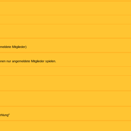
meldete Mitglieder)
nnen nur angemeldete Mitglieder spielen.
ehlung"