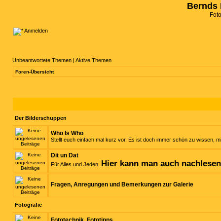
Bernds 
Fot
Anmelden
Unbeantwortete Themen
|
Aktive Themen
Foren-Übersicht
Der Bilderschuppen
Who Is Who
Stellt euch einfach mal kurz vor. Es ist doch immer schön zu wissen, mi
Dit un Dat
Hier kann man auch nachlese
Für Alles und Jeden.
Fragen, Anregungen und Bemerkungen zur Galerie
Fotografie
Fototechnik, Fototipps