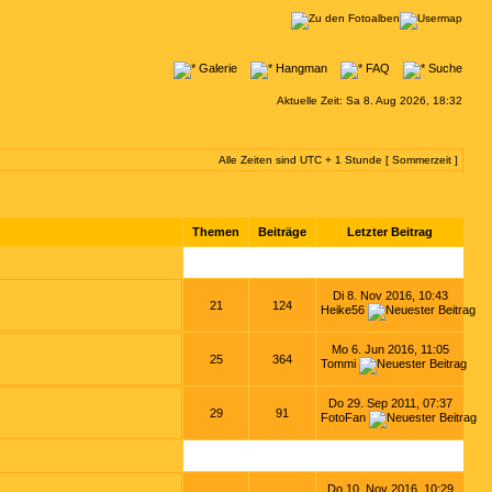
Galerie
Hangman
FAQ
Suche
Aktuelle Zeit: Sa 8. Aug 2026, 18:32
Alle Zeiten sind UTC + 1 Stunde [ Sommerzeit ]
Themen
Beiträge
Letzter Beitrag
Di 8. Nov 2016, 10:43
21
124
Heike56
Mo 6. Jun 2016, 11:05
25
364
Tommi
Do 29. Sep 2011, 07:37
29
91
FotoFan
Do 10. Nov 2016, 10:29