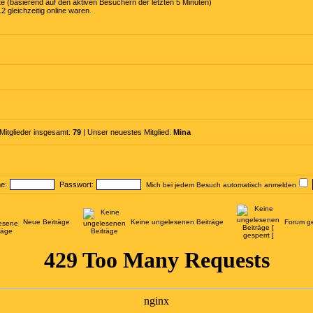
te (basierend auf den aktiven Besuchern der letzten 5 Minuten)
 gleichzeitig online waren.
 Mitglieder insgesamt:
79
| Unser neuestes Mitglied:
Mina
e:
Passwort:
Mich bei jedem Besuch automatisch anmelden
Neue Beiträge
Keine ungelesenen Beiträge
Forum ge