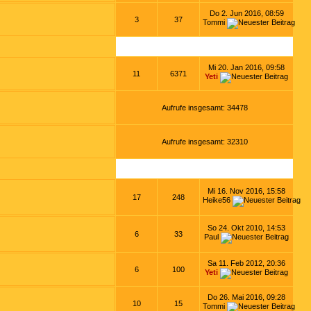
Do 2. Jun 2016, 08:59
3
37
Tommi
Mi 20. Jan 2016, 09:58
11
6371
Yeti
Aufrufe insgesamt: 34478
Aufrufe insgesamt: 32310
Mi 16. Nov 2016, 15:58
17
248
Heike56
So 24. Okt 2010, 14:53
6
33
Paul
Sa 11. Feb 2012, 20:36
6
100
Yeti
Do 26. Mai 2016, 09:28
10
15
Tommi