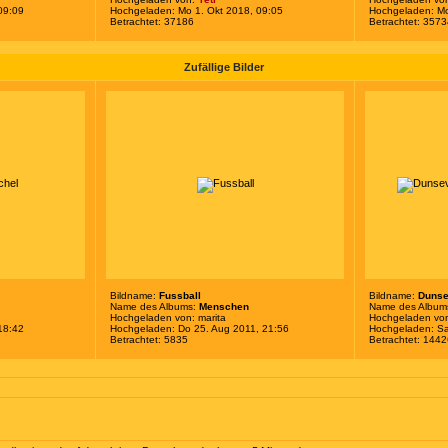
09:09
Hochgeladen: Mo 1. Okt 2018, 09:05
Hochgeladen: Mo
Betrachtet: 37186
Betrachtet: 357
Zufällige Bilder
Bildname:
Fussball
Bildname:
Dunse
Name des Albums:
Menschen
Name des Album
Hochgeladen von:
marita
Hochgeladen vo
18:42
Hochgeladen: Do 25. Aug 2011, 21:56
Hochgeladen: Sa
Betrachtet: 5835
Betrachtet: 144