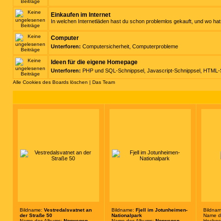
Einkaufen im Internet
In welchen Internetläden hast du schon problemlos gekauft, und wo h
Computer
Unterforen:
Computersicherheit
,
Computerprobleme
Ideen für die eigene Homepage
Unterforen:
PHP und SQL-Schnippsel
,
Javascript-Schnippsel
,
HTML-S
Alle Cookies des Boards löschen
|
Das Team
Bildname:
Vestredalsvatnet an
Bildname:
Fjell im Jotunheimen-
Bildna
der Straße 50
Nationalpark
Name d
Name des Albums:
Norwegen
Name des Albums:
Norwegen
Hochge