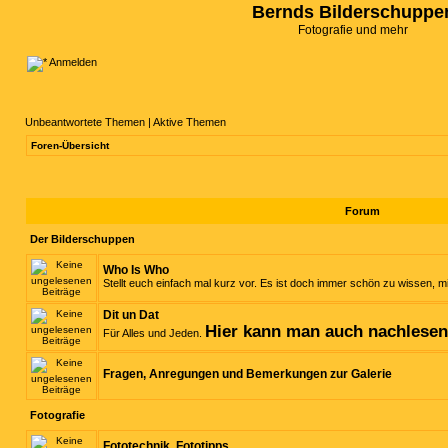
Bernds Bilderschuppe
Fotografie und mehr
Anmelden
Unbeantwortete Themen
|
Aktive Themen
Foren-Übersicht
Forum
Der Bilderschuppen
Who Is Who
Stellt euch einfach mal kurz vor. Es ist doch immer schön zu wissen, mi
Dit un Dat
Hier kann man auch nachlese
Für Alles und Jeden.
Fragen, Anregungen und Bemerkungen zur Galerie
Fotografie
Fototechnik, Fototipps