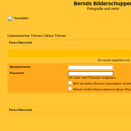
Bernds Bilderschuppe
Fotografie und mehr
Anmelden
Unbeantwortete Themen
|
Aktive Themen
Foren-Übersicht
Du musst registriert un
Benutzername:
Passwort:
Ich habe mein Passwort vergessen
Mich bei jedem Besuch automatisch anme
Meinen Online-Status während dieser Sitz
Foren-Übersicht