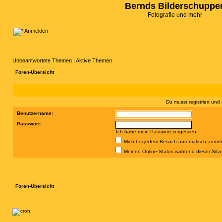
Bernds Bilderschuppe
Fotografie und mehr
Anmelden
Unbeantwortete Themen
|
Aktive Themen
Foren-Übersicht
Du musst registriert un
Benutzername:
Passwort:
Ich habe mein Passwort vergessen
Mich bei jedem Besuch automatisch anme
Meinen Online-Status während dieser Sitz
Foren-Übersicht