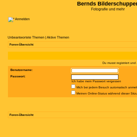
Bernds Bilderschuppe
Fotografie und mehr
Anmelden
Unbeantwortete Themen
|
Aktive Themen
Foren-Übersicht
Du musst registriert un
Benutzername:
Passwort:
Ich habe mein Passwort vergessen
Mich bei jedem Besuch automatisch anme
Meinen Online-Status während dieser Sitz
Foren-Übersicht