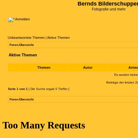
Bernds Bilderschuppe
Fotografie und mehr
Anmelden
Unbeantwortete Themen
|
Aktive Themen
Foren-Übersicht
Aktive Themen
Themen
Autor
Antw
Es wurden kein
Beiträge der letzten Z
Seite
1
von
1
[ Die Suche ergab 0 Treffer ]
Foren-Übersicht