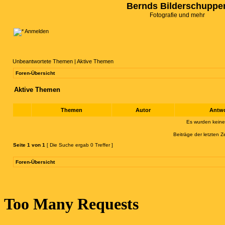
Bernds Bilderschuppe
Fotografie und mehr
Anmelden
Unbeantwortete Themen
|
Aktive Themen
Foren-Übersicht
Aktive Themen
Themen
Autor
Antw
Es wurden kein
Beiträge der letzten Z
Seite
1
von
1
[ Die Suche ergab 0 Treffer ]
Foren-Übersicht