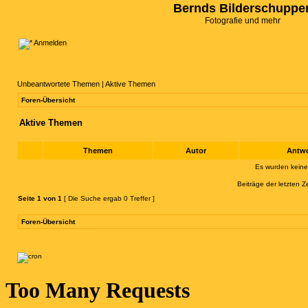
Bernds Bilderschuppe
Fotografie und mehr
Anmelden
Unbeantwortete Themen
|
Aktive Themen
Foren-Übersicht
Aktive Themen
Themen
Autor
Antw
Es wurden kein
Beiträge der letzten Z
Seite
1
von
1
[ Die Suche ergab 0 Treffer ]
Foren-Übersicht