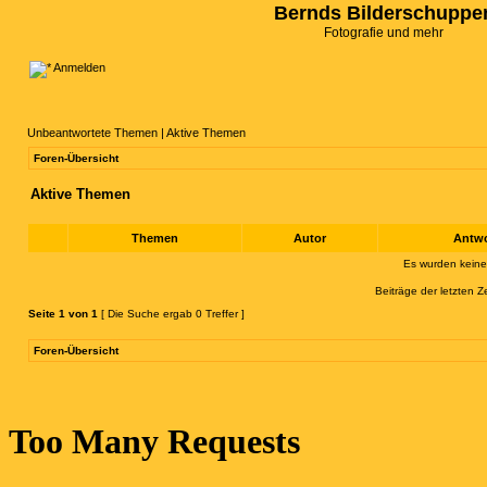
Bernds Bilderschuppe
Fotografie und mehr
Anmelden
Unbeantwortete Themen
|
Aktive Themen
Foren-Übersicht
Aktive Themen
Themen
Autor
Antw
Es wurden kein
Beiträge der letzten Z
Seite
1
von
1
[ Die Suche ergab 0 Treffer ]
Foren-Übersicht