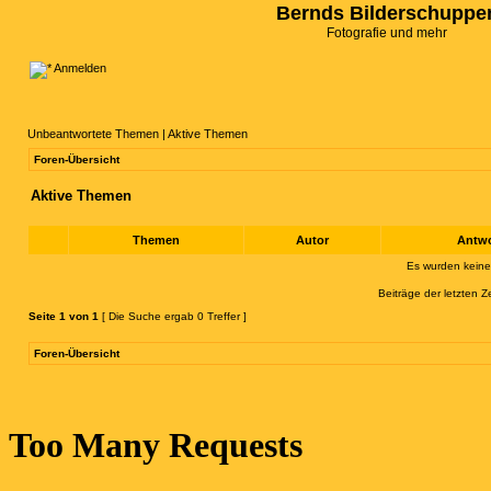
Bernds Bilderschuppe
Fotografie und mehr
Anmelden
Unbeantwortete Themen
|
Aktive Themen
Foren-Übersicht
Aktive Themen
Themen
Autor
Antw
Es wurden kein
Beiträge der letzten Z
Seite
1
von
1
[ Die Suche ergab 0 Treffer ]
Foren-Übersicht