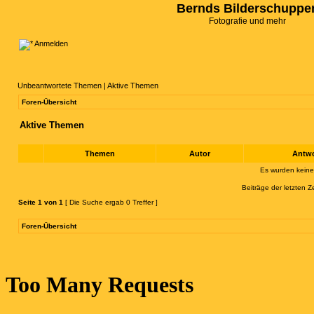
Bernds Bilderschuppe
Fotografie und mehr
Anmelden
Unbeantwortete Themen
|
Aktive Themen
Foren-Übersicht
Aktive Themen
Themen
Autor
Antw
Es wurden kein
Beiträge der letzten Z
Seite
1
von
1
[ Die Suche ergab 0 Treffer ]
Foren-Übersicht