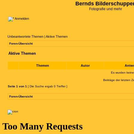
Bernds Bilderschuppe
Fotografie und mehr
Anmelden
Unbeantwortete Themen
|
Aktive Themen
Foren-Übersicht
Aktive Themen
Themen
Autor
Antw
Es wurden kein
Beiträge der letzten Z
Seite
1
von
1
[ Die Suche ergab 0 Treffer ]
Foren-Übersicht