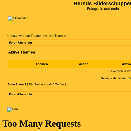
Bernds Bilderschuppe
Fotografie und mehr
Anmelden
Unbeantwortete Themen
|
Aktive Themen
Foren-Übersicht
Aktive Themen
Themen
Autor
Antw
Es wurden kein
Beiträge der letzten Z
Seite
1
von
1
[ Die Suche ergab 0 Treffer ]
Foren-Übersicht