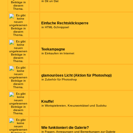
in
Dit un Dat
Einfache Rechtsklicksperre
in
HTML-Schnippsel
Teekampagne
in
Einkaufen im Internet
glamouröses Licht (Aktion für Photoshop)
in
Zubehör für Photoshop
Knuffel
in
Wortspielereien, Kreuzworträtsel und Sudoku
Wie funktioniert die Galerie?
in
Fragen, Anregungen und Bemerkungen zur Galerie