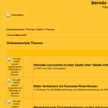
Bernds 
Fot
Anmelden
Unbeantwortete Themen
|
Aktive Themen
Foren-Übersicht
Unbeantwortete Themen
führende Leerzeichen in einer Spalte einer Tabelle ent
in
PHP und SQL-Schnippsel
Bilder Verkleinern mit Faststone Photo Resizer
in
Software für die Bildbearbeitung und Weiterverwendung von Bil
Wiederkehrende Datenbankeinträge suchen und erset