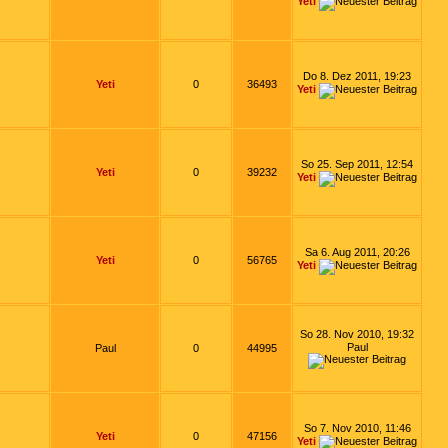
Yeti
Do 8. Dez 2011, 19:23
Yeti
0
36493
Yeti
So 25. Sep 2011, 12:54
Yeti
0
39232
Yeti
Sa 6. Aug 2011, 20:26
Yeti
0
56765
Yeti
So 28. Nov 2010, 19:32
Paul
Paul
0
44995
So 7. Nov 2010, 11:46
Yeti
0
47156
Yeti