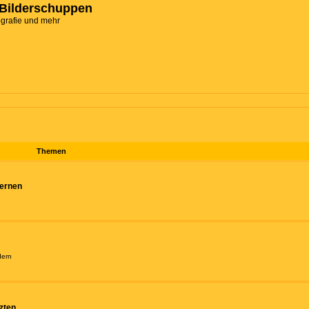
Bilderschuppen
ografie und mehr
Themen
fernen
dern
zten