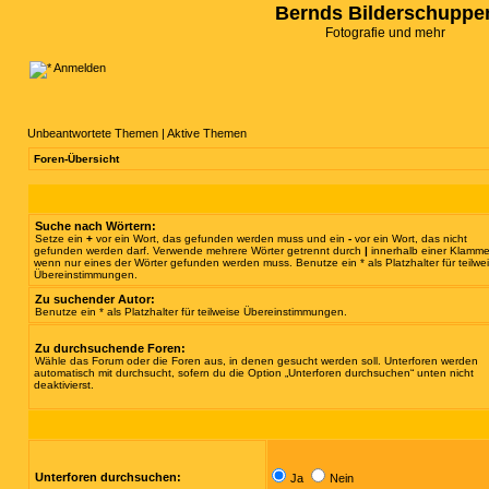
Bernds Bilderschuppe
Fotografie und mehr
Anmelden
Unbeantwortete Themen
|
Aktive Themen
Foren-Übersicht
Suche nach Wörtern:
Setze ein
+
vor ein Wort, das gefunden werden muss und ein
-
vor ein Wort, das nicht
gefunden werden darf. Verwende mehrere Wörter getrennt durch
|
innerhalb einer Klamme
wenn nur eines der Wörter gefunden werden muss. Benutze ein * als Platzhalter für teilwe
Übereinstimmungen.
Zu suchender Autor:
Benutze ein * als Platzhalter für teilweise Übereinstimmungen.
Zu durchsuchende Foren:
Wähle das Forum oder die Foren aus, in denen gesucht werden soll. Unterforen werden
automatisch mit durchsucht, sofern du die Option „Unterforen durchsuchen“ unten nicht
deaktivierst.
Unterforen durchsuchen:
Ja
Nein