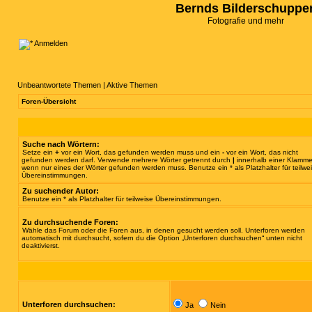
Bernds Bilderschuppe
Fotografie und mehr
Anmelden
Unbeantwortete Themen
|
Aktive Themen
Foren-Übersicht
Suche nach Wörtern:
Setze ein
+
vor ein Wort, das gefunden werden muss und ein
-
vor ein Wort, das nicht
gefunden werden darf. Verwende mehrere Wörter getrennt durch
|
innerhalb einer Klamme
wenn nur eines der Wörter gefunden werden muss. Benutze ein * als Platzhalter für teilwe
Übereinstimmungen.
Zu suchender Autor:
Benutze ein * als Platzhalter für teilweise Übereinstimmungen.
Zu durchsuchende Foren:
Wähle das Forum oder die Foren aus, in denen gesucht werden soll. Unterforen werden
automatisch mit durchsucht, sofern du die Option „Unterforen durchsuchen“ unten nicht
deaktivierst.
Unterforen durchsuchen:
Ja
Nein