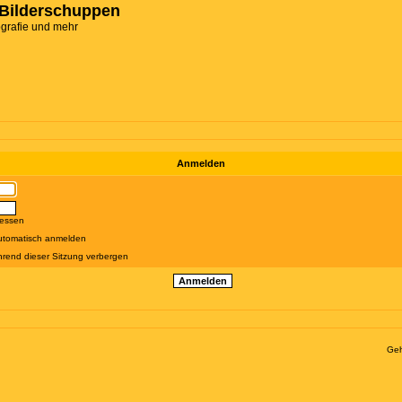
Bilderschuppen
ografie und mehr
Anmelden
gessen
utomatisch anmelden
rend dieser Sitzung verbergen
Geh