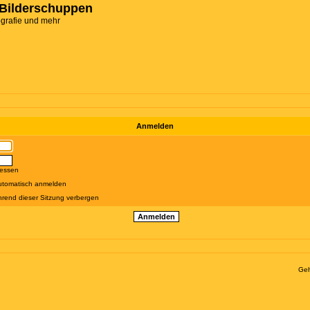
Bilderschuppen
ografie und mehr
Anmelden
gessen
utomatisch anmelden
rend dieser Sitzung verbergen
Geh