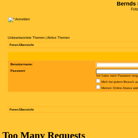
Bernds 
Fot
Anmelden
Unbeantwortete Themen
|
Aktive Themen
Foren-Übersicht
Benutzername:
Passwort:
Ich habe mein Passwort ver
Mich bei jedem Besuch a
Meinen Online-Status wäh
Foren-Übersicht