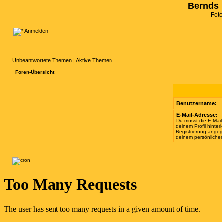
Bernds 
Fot
Anmelden
Unbeantwortete Themen
|
Aktive Themen
Foren-Übersicht
Benutzername:
E-Mail-Adresse:
Du musst die E-Mail
deinem Profil hinterl
Registrierung angeg
deinem persönlichen