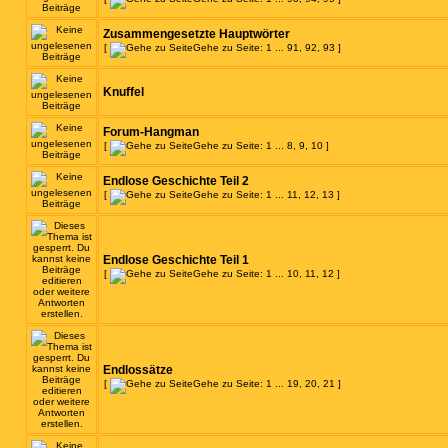
Zusammengesetzte Hauptwörter
[
Gehe zu Seite:
1
...
91
,
92
,
93
]
Knuffel
Forum-Hangman
[
Gehe zu Seite:
1
...
8
,
9
,
10
]
Endlose Geschichte Teil 2
[
Gehe zu Seite:
1
...
11
,
12
,
13
]
Endlose Geschichte Teil 1
[
Gehe zu Seite:
1
...
10
,
11
,
12
]
Endlossätze
[
Gehe zu Seite:
1
...
19
,
20
,
21
]