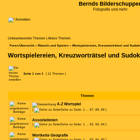
Bernds Bilderschuppe
Fotografie und mehr
Anmelden
Unbeantwortete Themen
|
Aktive Themen
Foren-Übersicht
»
Rätseln und Spielen
»
Wortspielereien, Kreuzworträtsel und Sudok
Wortspielereien, Kreuzworträtsel und Sudo
Seite
1
von
1
[ 11 Themen ]
Themen
A-Z Wortspiel
[
Gehe zu Seite:
1
...
87
,
88
,
89
]
Assoziationen
[
Gehe zu Seite:
1
...
92
,
93
,
94
]
Wortkette Geografie
[
Gehe zu Seite:
1
...
93
,
94
,
95
]