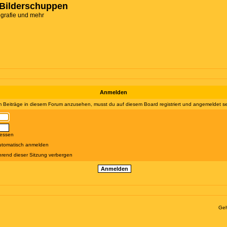
Bilderschuppen
ografie und mehr
Anmelden
 Beiträge in diesem Forum anzusehen, musst du auf diesem Board registriert und angemeldet se
gessen
utomatisch anmelden
rend dieser Sitzung verbergen
Geh