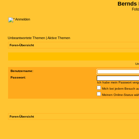
Bernds 
Fot
Anmelden
Unbeantwortete Themen
|
Aktive Themen
Foren-Übersicht
Um
Benutzername:
Passwort:
Ich habe mein Passwort ver
Mich bei jedem Besuch a
Meinen Online-Status wäh
Foren-Übersicht