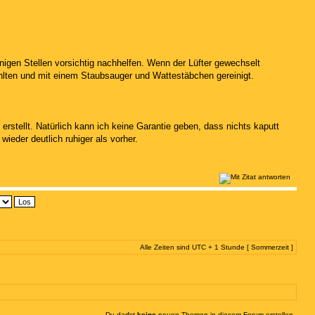
gen Stellen vorsichtig nachhelfen. Wenn der Lüfter gewechselt
hlten und mit einem Staubsauger und Wattestäbchen gereinigt.
rstellt. Natürlich kann ich keine Garantie geben, dass nichts kaputt
ieder deutlich ruhiger als vorher.
Alle Zeiten sind UTC + 1 Stunde [ Sommerzeit ]
Du darfst
keine
neuen Themen in diesem Forum erstellen.