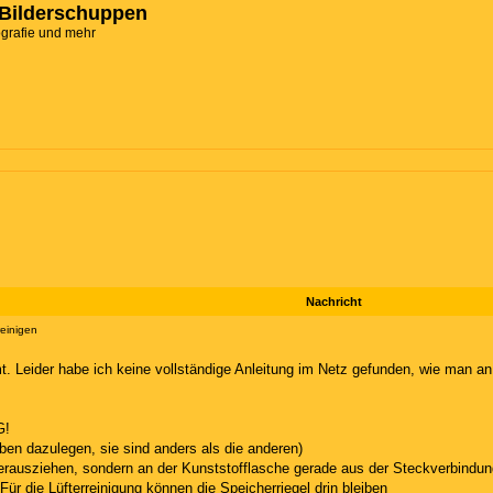
Bilderschuppen
ografie und mehr
Nachricht
einigen
mt. Leider habe ich keine vollständige Anleitung im Netz gefunden, wie man 
G!
ben dazulegen, sie sind anders als die anderen)
herausziehen, sondern an der Kunststofflasche gerade aus der Steckverbindu
r die Lüfterreinigung können die Speicherriegel drin bleiben