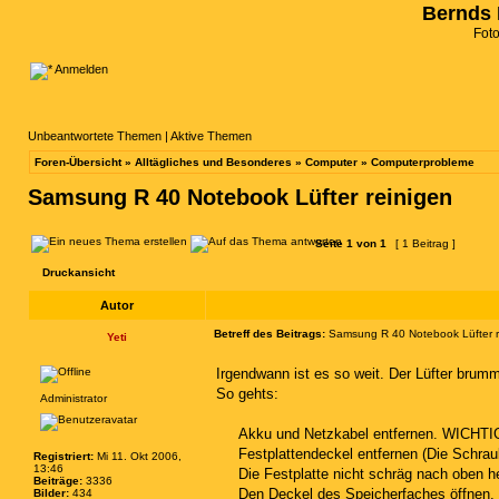
Bernds 
Fot
Anmelden
Unbeantwortete Themen
|
Aktive Themen
Foren-Übersicht
»
Alltägliches und Besonderes
»
Computer
»
Computerprobleme
Samsung R 40 Notebook Lüfter reinigen
Seite
1
von
1
[ 1 Beitrag ]
Druckansicht
Autor
Betreff des Beitrags:
Samsung R 40 Notebook Lüfter r
Yeti
Irgendwann ist es so weit. Der Lüfter brum
So gehts:
Administrator
Akku und Netzkabel entfernen. WICHTI
Festplattendeckel entfernen (Die Schrau
Registriert:
Mi 11. Okt 2006,
13:46
Die Festplatte nicht schräg nach oben 
Beiträge:
3336
Den Deckel des Speicherfaches öffnen. Fü
Bilder:
434