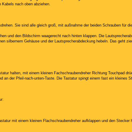
n Kabels nach oben abziehen.
rehen. Sie sind alle gleich groß, mit außnahme der beiden Schrauben für die
rehen und den Bildschirm waagerecht nach hinten klappen. Die Lautsprecher
chen silbernem Gehäuse und der Lautsprecherabdeckung hebeln. Das geht ziem
Tastatur halten, mit einem kleinen Fachschraubendreher Richtung Touchpad dr
nd an der Pfeil-nach-unten-Taste. Die Tastatur spingt einem fast ein kleines 
r:
Tastatur mit einem kleinen Flachschraubendreher aufklappen und den Stecker 