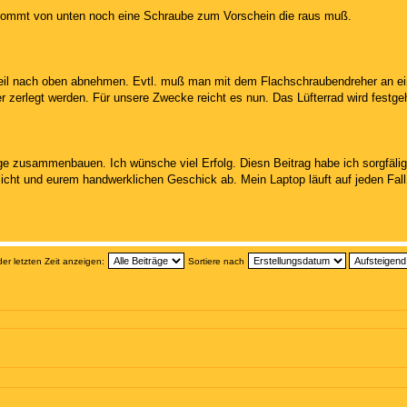
ommt von unten noch eine Schraube zum Vorschein die raus muß.
il nach oben abnehmen. Evtl. muß man mit dem Flachschraubendreher an eini
 zerlegt werden. Für unsere Zwecke reicht es nun. Das Lüfterrad wird festge
e zusammenbauen. Ich wünsche viel Erfolg. Diesn Beitrag habe ich sorgfälig e
sicht und eurem handwerklichen Geschick ab. Mein Laptop läuft auf jeden Fall w
der letzten Zeit anzeigen:
Sortiere nach