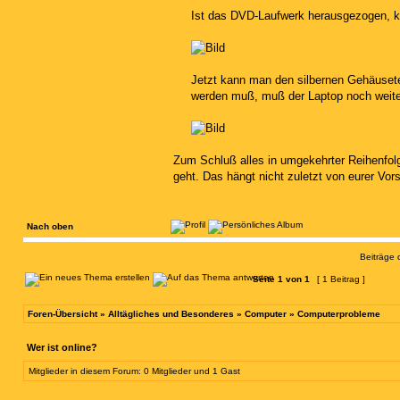
Ist das DVD-Laufwerk herausgezogen, k
Jetzt kann man den silbernen Gehäusete
werden muß, muß der Laptop noch weiter
Zum Schluß alles in umgekehrter Reihenfolg
geht. Das hängt nicht zuletzt von eurer Vor
Nach oben
Beiträge 
Seite
1
von
1
[ 1 Beitrag ]
Foren-Übersicht
»
Alltägliches und Besonderes
»
Computer
»
Computerprobleme
Wer ist online?
Mitglieder in diesem Forum: 0 Mitglieder und 1 Gast