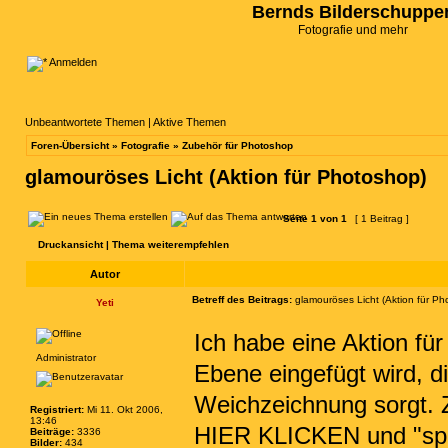
Bernds Bilderschuppe
Fotografie und mehr
Anmelden
Unbeantwortete Themen
|
Aktive Themen
Foren-Übersicht
»
Fotografie
»
Zubehör für Photoshop
glamouröses Licht (Aktion für Photoshop)
Seite
1
von
1
[ 1 Beitrag ]
Druckansicht
|
Thema weiterempfehlen
Autor
Betreff des Beitrags:
glamouröses Licht (Aktion für Ph
Yeti
Ich habe eine Aktion fü
Administrator
Ebene eingefügt wird, d
Weichzeichnung sorgt. 
Registriert:
Mi 11. Okt 2006,
13:46
HIER KLICKEN
und "spe
Beiträge:
3336
Bilder:
434