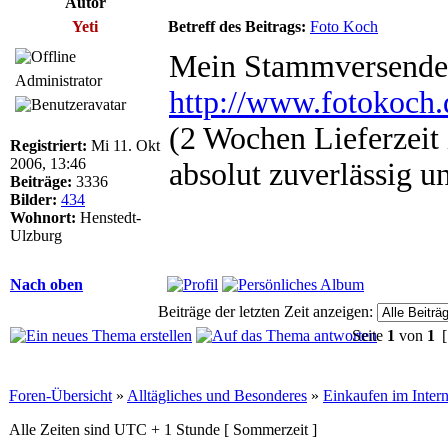
Autor
Yeti
Betreff des Beitrags:
Foto Koch
Mein Stammversender 
Administrator
http://www.fotokoch.
(2 Wochen Lieferzeit i
Registriert:
Mi 11. Okt
2006, 13:46
absolut zuverlässig u
Beiträge:
3336
Bilder:
434
Wohnort:
Henstedt-
Ulzburg
Nach oben
Beiträge der letzten Zeit anzeigen:
Seite
1
von
1
[
Foren-Übersicht
»
Alltägliches und Besonderes
»
Einkaufen im Intern
Alle Zeiten sind UTC + 1 Stunde [ Sommerzeit ]