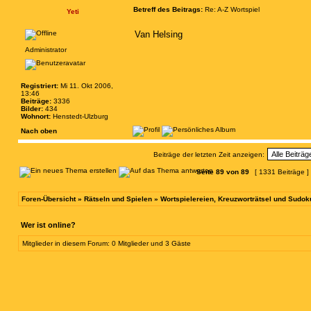
Betreff des Beitrags:
Re: A-Z Wortspiel
Yeti
Van Helsing
Administrator
Registriert:
Mi 11. Okt 2006,
13:46
Beiträge:
3336
Bilder:
434
Wohnort:
Henstedt-Ulzburg
Nach oben
Beiträge der letzten Zeit anzeigen:
Seite
89
von
89
[ 1331 Beiträge ]
Foren-Übersicht
»
Rätseln und Spielen
»
Wortspielereien, Kreuzworträtsel und Sudok
Wer ist online?
Mitglieder in diesem Forum: 0 Mitglieder und 3 Gäste