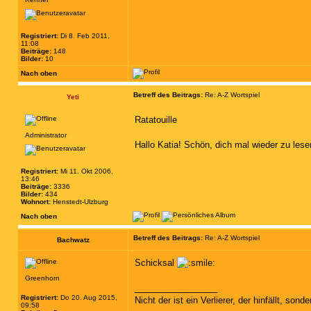
Registriert:
Di 8. Feb 2011,
11:08
Beiträge:
148
Bilder:
10
Nach oben
Betreff des Beitrags:
Re: A-Z Wortspiel
Yeti
Ratatouille
Administrator
Hallo Katia! Schön, dich mal wieder zu lese
Registriert:
Mi 11. Okt 2006,
13:46
Beiträge:
3336
Bilder:
434
Wohnort:
Henstedt-Ulzburg
Nach oben
Betreff des Beitrags:
Re: A-Z Wortspiel
Bachwatz
Schicksal
Greenhorn
_________________
Registriert:
Do 20. Aug 2015,
Nicht der ist ein Verlierer, der hinfällt, sonde
09:58