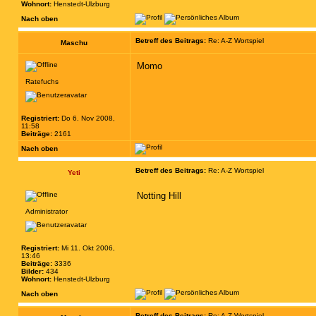
Wohnort:
Henstedt-Ulzburg
Nach oben
Betreff des Beitrags:
Re: A-Z Wortspiel
Maschu
Momo
Ratefuchs
Registriert:
Do 6. Nov 2008,
11:58
Beiträge:
2161
Nach oben
Betreff des Beitrags:
Re: A-Z Wortspiel
Yeti
Notting Hill
Administrator
Registriert:
Mi 11. Okt 2006,
13:46
Beiträge:
3336
Bilder:
434
Wohnort:
Henstedt-Ulzburg
Nach oben
Betreff des Beitrags:
Re: A-Z Wortspiel