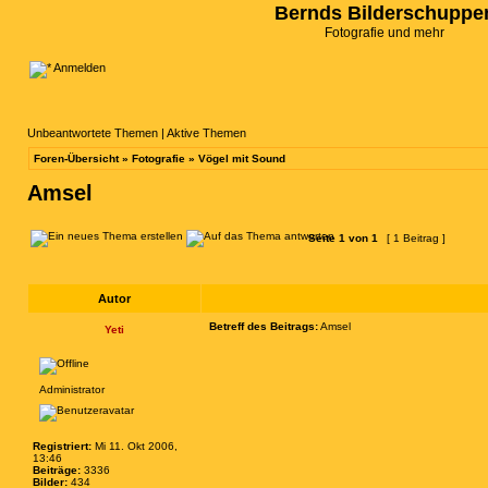
Bernds Bilderschuppe
Fotografie und mehr
Anmelden
Unbeantwortete Themen
|
Aktive Themen
Foren-Übersicht
»
Fotografie
»
Vögel mit Sound
Amsel
Seite
1
von
1
[ 1 Beitrag ]
Autor
Betreff des Beitrags:
Amsel
Yeti
Administrator
Registriert:
Mi 11. Okt 2006,
13:46
Beiträge:
3336
Bilder:
434