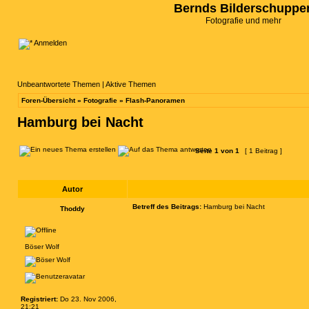
Bernds Bilderschuppe
Fotografie und mehr
Anmelden
Unbeantwortete Themen
|
Aktive Themen
Foren-Übersicht
»
Fotografie
»
Flash-Panoramen
Hamburg bei Nacht
Seite
1
von
1
[ 1 Beitrag ]
Autor
Betreff des Beitrags:
Hamburg bei Nacht
Thoddy
Böser Wolf
Registriert:
Do 23. Nov 2006,
21:21