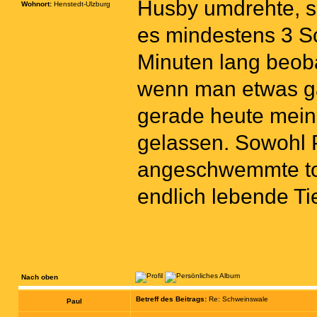
Husby umdrehte, s
Wohnort:
Henstedt-Ulzburg
es mindestens 3 S
Minuten lang beoba
wenn man etwas ga
gerade heute mei
gelassen. Sowohl P
angeschwemmte to
endlich lebende Ti
Nach oben
Betreff des Beitrags:
Re: Schweinswale
Paul