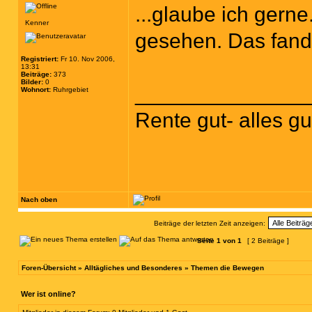
...glaube ich gern
Kenner
gesehen. Das fand 
Registriert:
Fr 10. Nov 2006,
13:31
Beiträge:
373
Bilder:
0
______________
Wohnort:
Ruhrgebiet
Rente gut- alles g
Nach oben
Beiträge der letzten Zeit anzeigen:
Seite
1
von
1
[ 2 Beiträge ]
Foren-Übersicht
»
Alltägliches und Besonderes
»
Themen die Bewegen
Wer ist online?