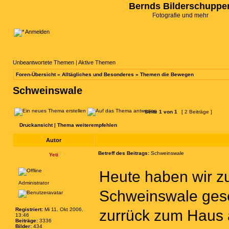
Bernds Bilderschuppe
Fotografie und mehr
Anmelden
Unbeantwortete Themen
|
Aktive Themen
Foren-Übersicht
»
Alltägliches und Besonderes
»
Themen die Bewegen
Schweinswale
Seite
1
von
1
[ 2 Beiträge ]
Druckansicht
|
Thema weiterempfehlen
Autor
Betreff des Beitrags:
Schweinswale
Yeti
Heute haben wir z
Administrator
Schweinswale gese
Registriert:
Mi 11. Okt 2006,
zurrück zum Haus 
13:46
Beiträge:
3336
Bilder:
434