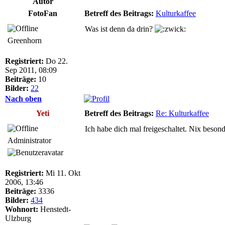
Autor
FotoFan
Betreff des Beitrags:
Kulturkaffee
Was ist denn da drin?
Greenhorn
Registriert:
Do 22.
Sep 2011, 08:09
Beiträge:
10
Bilder:
22
Nach oben
Yeti
Betreff des Beitrags:
Re: Kulturkaffee
Ich habe dich mal freigeschaltet. Nix besonde
Administrator
Registriert:
Mi 11. Okt
2006, 13:46
Beiträge:
3336
Bilder:
434
Wohnort:
Henstedt-
Ulzburg