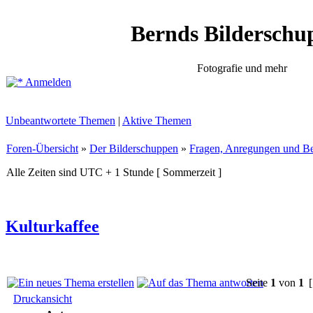
Bernds Bilderschu
Fotografie und mehr
Anmelden
Unbeantwortete Themen
|
Aktive Themen
Foren-Übersicht
»
Der Bilderschuppen
»
Fragen, Anregungen und Be
Alle Zeiten sind UTC + 1 Stunde [ Sommerzeit ]
Kulturkaffee
Seite
1
von
1
[
Druckansicht