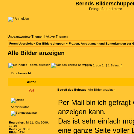
Bernds Bilderschuppe
Fotografie und mehr
Anmelden
Unbeantwortete Themen
|
Aktive Themen
Foren-Übersicht
»
Der Bilderschuppen
»
Fragen, Anregungen und Bemerkungen zur G
Alle Bilder anzeigen
Seite
1
von
1
[ 1 Beitrag ]
Druckansicht
Autor
Betreff des Beitrags:
Alle Bilder anzeigen
Yeti
Per Mail bin ich gefragt
Administrator
anzeigen kann.
Das ist sehr einfach mög
Registriert:
Mi 11. Okt 2006,
13:46
eine ganze Seite voller 
Beiträge:
3336
Bilder:
434